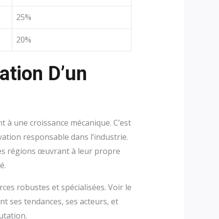
25%
20%
ation D’un
t à une croissance mécanique. C’est
vation responsable dans l’industrie.
res régions œuvrant à leur propre
é.
ces robustes et spécialisées. Voir le
nt ses tendances, ses acteurs, et
utation.