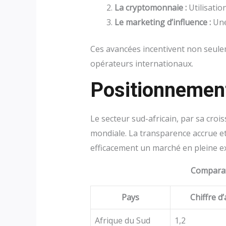
La cryptomonnaie :
Utilisatio
Le marketing d’influence :
Une 
Ces avancées incentivent non seulem
opérateurs internationaux.
Positionnement
Le secteur sud-africain, par sa croi
mondiale. La transparence accrue et
efficacement un marché en pleine e
Comparat
Pays
Chiffre d’
Afrique du Sud
1,2