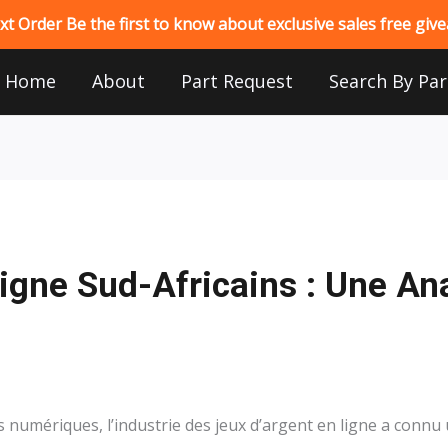
 Order Be the first to know about exclusive sales free gi
Home
About
Part Request
Search By Par
igne Sud-Africains : Une An
numériques, l’industrie des jeux d’argent en ligne a connu 