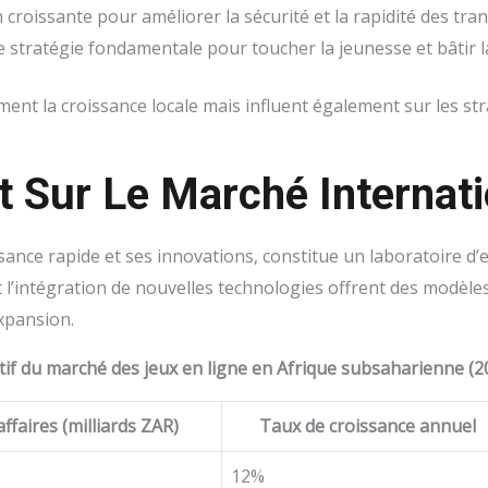
n croissante pour améliorer la sécurité et la rapidité des tran
stratégie fondamentale pour toucher la jeunesse et bâtir la 
ent la croissance locale mais influent également sur les st
 Sur Le Marché Internati
ssance rapide et ses innovations, constitue un laboratoire d’
 l’intégration de nouvelles technologies offrent des modèl
xpansion.
if du marché des jeux en ligne en Afrique subsaharienne (2
affaires (milliards ZAR)
Taux de croissance annuel
12%