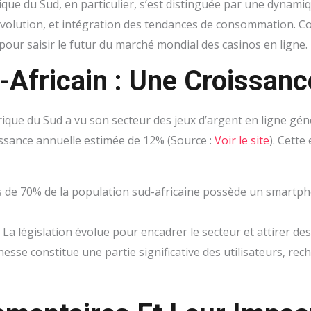
frique du Sud, en particulier, s’est distinguée par une dynam
volution, et intégration des tendances de consommation. Com
 pour saisir le futur du marché mondial des casinos en ligne.
-Africain : Une Croissan
Afrique du Sud a vu son secteur des jeux d’argent en ligne gé
ssance annuelle estimée de 12% (Source :
Voir le site
). Cette
 de 70% de la population sud-africaine possède un smartphon
La législation évolue pour encadrer le secteur et attirer de
esse constitue une partie significative des utilisateurs, re