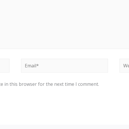
Email*
Web
e in this browser for the next time I comment.