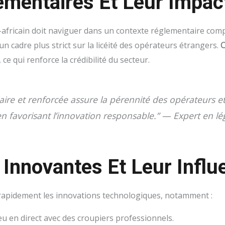
ementaires Et Leur Impac
-africain doit naviguer dans un contexte réglementaire com
 cadre plus strict sur la licéité des opérateurs étrangers.
C
ce qui renforce la crédibilité du secteur.
ire et renforcée assure la pérennité des opérateurs et
favorisant l’innovation responsable.” — Expert en légi
Innovantes Et Leur Influ
 rapidement les innovations technologiques, notamment :
u en direct avec des croupiers professionnels.