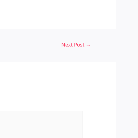
Next Post
→