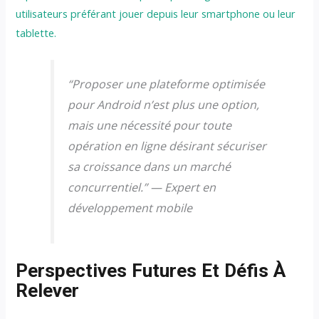
utilisateurs préférant jouer depuis leur smartphone ou leur
tablette.
“Proposer une plateforme optimisée
pour Android n’est plus une option,
mais une nécessité pour toute
opération en ligne désirant sécuriser
sa croissance dans un marché
concurrentiel.” — Expert en
développement mobile
Perspectives Futures Et Défis À
Relever