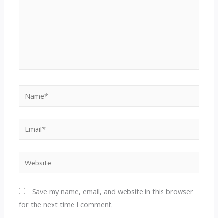
Name*
Email*
Website
Save my name, email, and website in this browser
for the next time I comment.