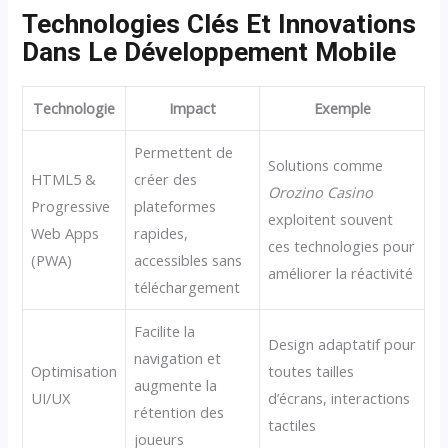
Technologies Clés Et Innovations
Dans Le Développement Mobile
Technologie
Impact
Exemple
Permettent de
Solutions comme
HTML5 &
créer des
Orozino Casino
Progressive
plateformes
exploitent souvent
Web Apps
rapides,
ces technologies pour
(PWA)
accessibles sans
améliorer la réactivité
téléchargement
Facilite la
Design adaptatif pour
navigation et
Optimisation
toutes tailles
augmente la
UI/UX
d’écrans, interactions
rétention des
tactiles
joueurs