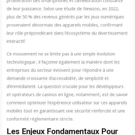
prolifération des smartphones et l’amélioration constante
de leur puissance. Selon une étude de Newzoo, en 2022,
plus de 50 % des revenus générés par les jeux numériques
provenaient désormais des appareils mobiles, confirmant
leur rôle prépondérant dans l’écosystème du divertissement
interactif.
Ce mouvement ne se limite pas à une simple évolution
technologique ; il façonne également la manière dont les
entreprises du secteur innovent pour répondre à une
demande croissante d’accessibilité, de simplicité et
d’immédiateté. La question cruciale pour les développeurs
et opérateurs de casinos en ligne, notamment, est de savoir
comment optimiser l’expérience utilisateur sur ces appareils
mobiles tout en garantissant une sécurité renforcée et une
conformité réglementaire stricte.
Les Enjeux Fondamentaux Pour