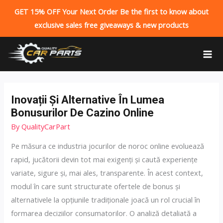
GET 15% OFF Your Next Order Be the first to know about
exclusive sales free giveaways & new products
Skip
to
MA
content
ME
Inovații Și Alternative În Lumea
Bonusurilor De Cazino Online
By
QualityCarPart
Pe măsura ce industria jocurilor de noroc online evoluează
rapid, jucătorii devin tot mai exigenți și caută experiențe
variate, sigure și, mai ales, transparente. În acest context,
modul în care sunt structurate ofertele de bonus și
alternativele la opțiunile tradiționale joacă un rol crucial în
formarea deciziilor consumatorilor. O analiză detaliată a