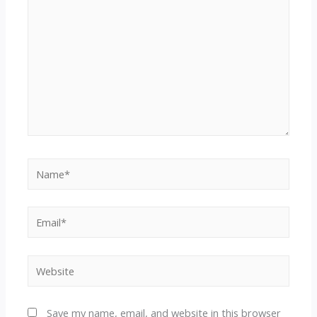
Name*
Email*
Website
Save my name, email, and website in this browser