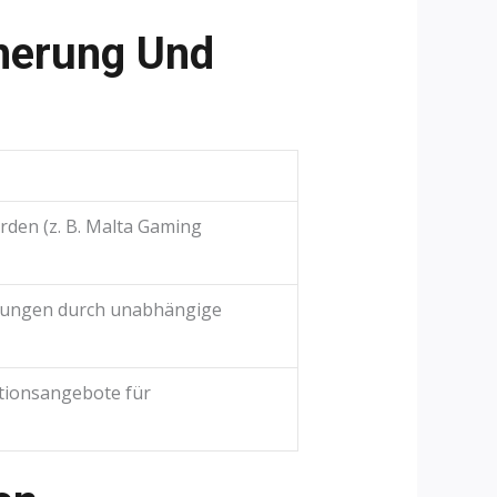
cherung Und
den (z. B. Malta Gaming
üfungen durch unabhängige
tionsangebote für