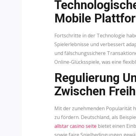
Technologische
Mobile Plattfo
Fortschritte in der Technologie hab
Spielerlebnisse und verbessert ad
und fälschungssichere Transaktione
Online-Glücksspiele, was eine flexib
Regulierung Un
Zwischen Freih
Mit der zunehmenden Popularität 
zu fördern. Deutschland, als Beispi
allstar casino seite
bietet einen Einb
sowie faire Spielbedingungen gewäh