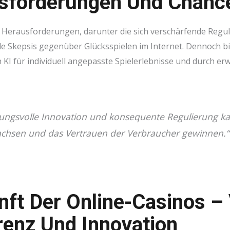
usforderungen Und Chanc
Herausforderungen, darunter die sich verschärfende Regul
e Skepsis gegenüber Glücksspielen im Internet. Dennoch bie
KI für individuell angepasste Spielerlebnisse und durch erwe
ungsvolle Innovation und konsequente Regulierung ka
wachsen und das Vertrauen der Verbraucher gewinnen.“
unft Der Online-Casinos –
enz Und Innovation