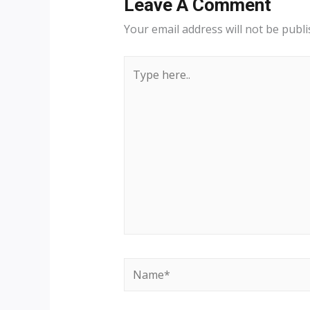
Leave A Comment
Your email address will not be publi
Type
here..
Name*