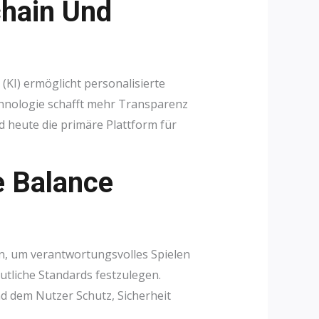
chain Und
 (KI)
ermöglicht personalisierte
hnologie schafft mehr Transparenz
 heute die primäre Plattform für
e Balance
, um verantwortungsvolles Spielen
eutliche Standards festzulegen.
und dem Nutzer Schutz, Sicherheit