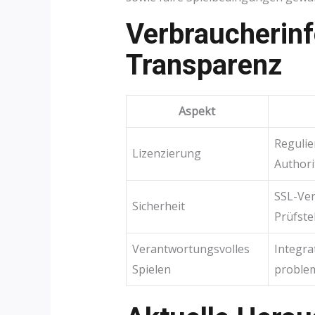
Verbraucherinf
Transparenz
Aspekt
Regulie
Lizenzierung
Authori
SSL-Ver
Sicherheit
Prüfstel
Verantwortungsvolles
Integra
Spielen
problem