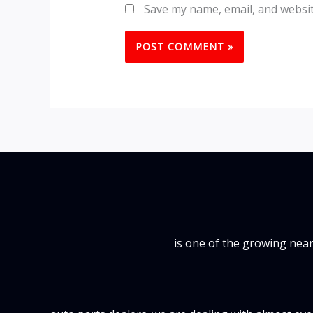
Save my name, email, and websit
is one of the growing nea