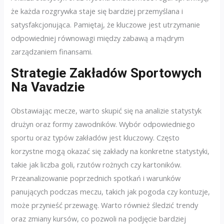
że każda rozgrywka staje się bardziej przemyślana i
satysfakcjonująca. Pamiętaj, że kluczowe jest utrzymanie
odpowiedniej równowagi między zabawą a mądrym
zarządzaniem finansami.
Strategie Zakładów Sportowych
Na Vavadzie
Obstawiając mecze, warto skupić się na analizie statystyk
drużyn oraz formy zawodników. Wybór odpowiedniego
sportu oraz typów zakładów jest kluczowy. Często
korzystne mogą okazać się zakłady na konkretne statystyki,
takie jak liczba goli, rzutów rożnych czy kartoników.
Przeanalizowanie poprzednich spotkań i warunków
panujących podczas meczu, takich jak pogoda czy kontuzje,
może przynieść przewagę. Warto również śledzić trendy
oraz zmiany kursów, co pozwoli na podjęcie bardziej