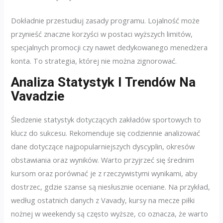
Dokładnie przestudiuj zasady programu. Lojalność może
przynieść znaczne korzyści w postaci wyższych limitów,
specjalnych promocji czy nawet dedykowanego menedżera
konta. To strategia, której nie można zignorować.
Analiza Statystyk I Trendów Na
Vavadzie
Śledzenie statystyk dotyczących zakładów sportowych to
klucz do sukcesu. Rekomenduje się codziennie analizować
dane dotyczące najpopularniejszych dyscyplin, okresów
obstawiania oraz wyników. Warto przyjrzeć się średnim
kursom oraz porównać je z rzeczywistymi wynikami, aby
dostrzec, gdzie szanse są niesłusznie oceniane. Na przykład,
według ostatnich danych z Vavady, kursy na mecze piłki
nożnej w weekendy są często wyższe, co oznacza, że warto