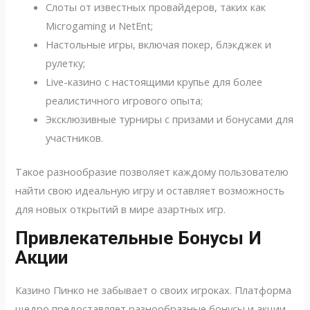
Слоты от известных провайдеров, таких как
Microgaming и NetEnt;
Настольные игры, включая покер, блэкджек и
рулетку;
Live-казино с настоящими крупье для более
реалистичного игрового опыта;
Эксклюзивные турниры с призами и бонусами для
участников.
Такое разнообразие позволяет каждому пользователю
найти свою идеальную игру и оставляет возможность
для новых открытий в мире азартных игр.
Привлекательные Бонусы И
Акции
Казино Пинко не забывает о своих игроках. Платформа
щедро предоставляет разнообразные бонусы и акции,