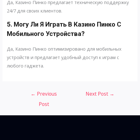
Да, Казино Пинко предлагает техническую поддержку
24/7 для своих клиентов.
5. Могу Ли Я Играть В Казино Пинко С
Мобильного Устройства?
Да, Казино Пинко оптимизировано для мобильных
устройств и предлагает удобный доступ к играм с
любого гаджета.
Post
←
Previous
Next Post
→
navigation
Post