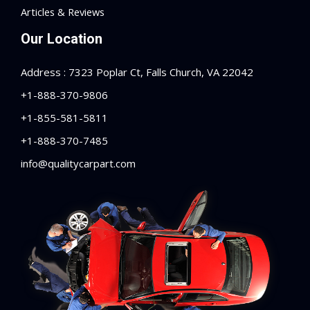
Articles & Reviews
Our Location
Address : 7323 Poplar Ct, Falls Church, VA 22042
+1-888-370-9806
+1-855-581-5811
+1-888-370-7485
info@qualitycarpart.com