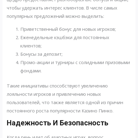
чтобы удержать интерес клиентов. В числе самых
популярных предложений можно выделить:
Приветственный бонус для новых игроков;
Еженедельные кэшбэки для постоянных
клиентов;
Бонусы за депозит;
Промо-акции и турниры с солидными призовыми
фондами.
Такие инициативы способствуют увеличению
лояльности игроков и привлечению новых
пользователей, что также является одной из причин
постоянного роста популярности Казино Пинко.
Надежность И Безопасность
Когда речь идет об азартных играх, вопрос