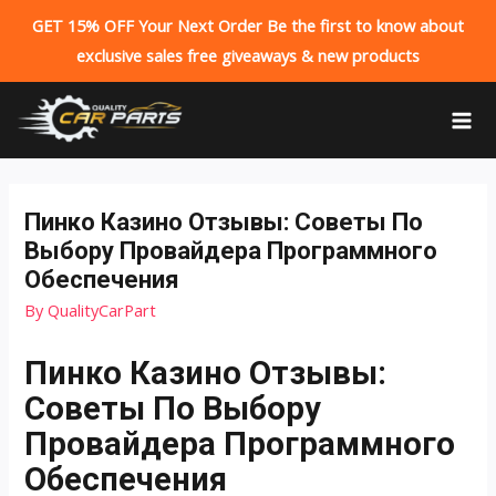
GET 15% OFF Your Next Order Be the first to know about
exclusive sales free giveaways & new products
Skip
to
MA
content
ME
Пинко Казино Отзывы: Советы По
Выбору Провайдера Программного
Обеспечения
By
QualityCarPart
Пинко Казино Отзывы:
Советы По Выбору
Провайдера Программного
Обеспечения