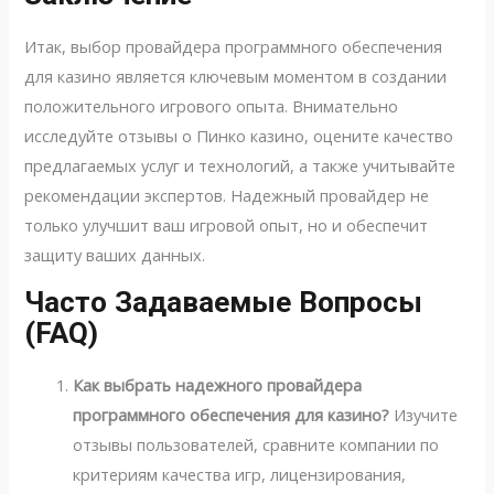
Итак, выбор провайдера программного обеспечения
для казино является ключевым моментом в создании
положительного игрового опыта. Внимательно
исследуйте отзывы о Пинко казино, оцените качество
предлагаемых услуг и технологий, а также учитывайте
рекомендации экспертов. Надежный провайдер не
только улучшит ваш игровой опыт, но и обеспечит
защиту ваших данных.
Часто Задаваемые Вопросы
(FAQ)
Как выбрать надежного провайдера
программного обеспечения для казино?
Изучите
отзывы пользователей, сравните компании по
критериям качества игр, лицензирования,