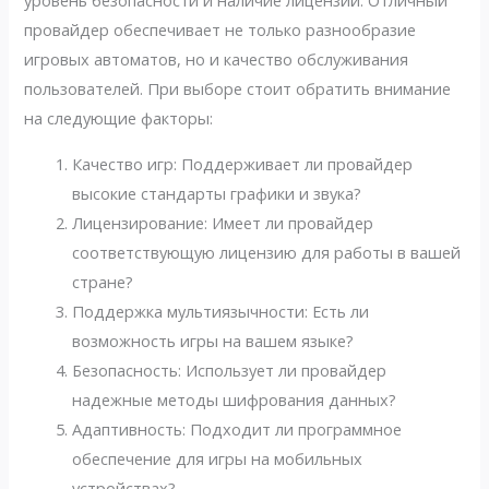
уровень безопасности и наличие лицензий. Отличный
провайдер обеспечивает не только разнообразие
игровых автоматов, но и качество обслуживания
пользователей. При выборе стоит обратить внимание
на следующие факторы:
Качество игр: Поддерживает ли провайдер
высокие стандарты графики и звука?
Лицензирование: Имеет ли провайдер
соответствующую лицензию для работы в вашей
стране?
Поддержка мультиязычности: Есть ли
возможность игры на вашем языке?
Безопасность: Использует ли провайдер
надежные методы шифрования данных?
Адаптивность: Подходит ли программное
обеспечение для игры на мобильных
устройствах?