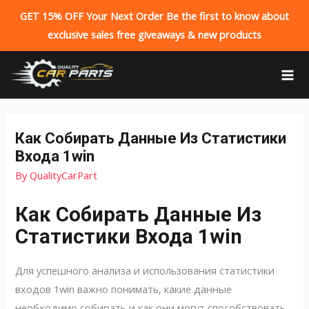
GET 15% OFF Your Next Order Be the first to know about
exclusive sales free giveaways & new products
Skip
to
MA
content
ME
Как Собирать Данные Из Статистики
Входа 1win
By
QualityCarPart
Как Собирать Данные Из
Статистики Входа 1win
Для успешного анализа и использования статистики
входов 1win важно понимать, какие данные
необходимо собирать и как они могут способствовать