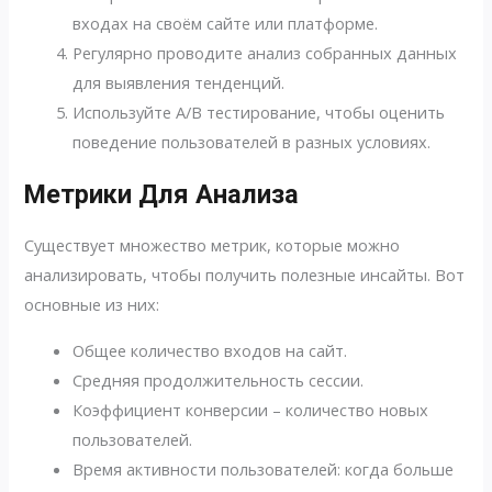
входах на своём сайте или платформе.
Регулярно проводите анализ собранных данных
для выявления тенденций.
Используйте A/B тестирование, чтобы оценить
поведение пользователей в разных условиях.
Метрики Для Анализа
Существует множество метрик, которые можно
анализировать, чтобы получить полезные инсайты. Вот
основные из них:
Общее количество входов на сайт.
Средняя продолжительность сессии.
Коэффициент конверсии – количество новых
пользователей.
Время активности пользователей: когда больше