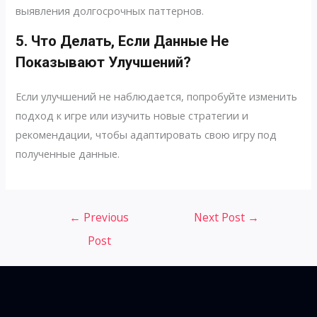
выявления долгосрочных паттернов.
5. Что Делать, Если Данные Не
Показывают Улучшений?
Если улучшений не наблюдается, попробуйте изменить
подход к игре или изучить новые стратегии и
рекомендации, чтобы адаптировать свою игру под
полученные данные.
Post
←
Previous
Next Post
→
navigation
Post