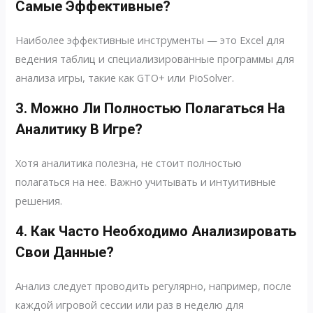
Самые Эффективные?
Наиболее эффективные инструменты — это Excel для
ведения таблиц и специализированные программы для
анализа игры, такие как GTO+ или PioSolver.
3. Можно Ли Полностью Полагаться На
Аналитику В Игре?
Хотя аналитика полезна, не стоит полностью
полагаться на нее. Важно учитывать и интуитивные
решения.
4. Как Часто Необходимо Анализировать
Свои Данные?
Анализ следует проводить регулярно, например, после
каждой игровой сессии или раз в неделю для