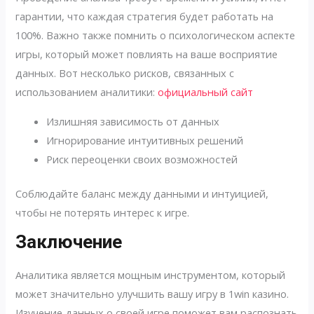
гарантии, что каждая стратегия будет работать на
100%. Важно также помнить о психологическом аспекте
игры, который может повлиять на ваше восприятие
данных. Вот несколько рисков, связанных с
использованием аналитики:
официальный сайт
Излишняя зависимость от данных
Игнорирование интуитивных решений
Риск переоценки своих возможностей
Соблюдайте баланс между данными и интуицией,
чтобы не потерять интерес к игре.
Заключение
Аналитика является мощным инструментом, который
может значительно улучшить вашу игру в 1win казино.
Изучение данных о своей игре поможет вам распознать