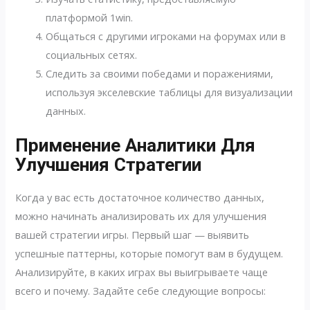
платформой 1win.
Общаться с другими игроками на форумах или в
социальных сетях.
Следить за своими победами и поражениями,
используя экселевские таблицы для визуализации
данных.
Применение Аналитики Для
Улучшения Стратегии
Когда у вас есть достаточное количество данных,
можно начинать анализировать их для улучшения
вашей стратегии игры. Первый шаг — выявить
успешные паттерны, которые помогут вам в будущем.
Анализируйте, в каких играх вы выигрываете чаще
всего и почему. Задайте себе следующие вопросы: