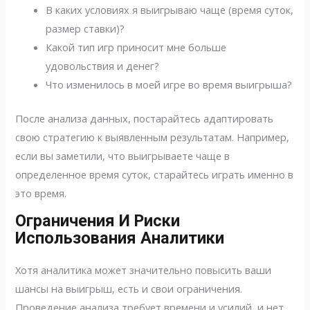
В каких условиях я выигрываю чаще (время суток,
размер ставки)?
Какой тип игр приносит мне больше
удовольствия и денег?
Что изменилось в моей игре во время выигрыша?
После анализа данных, постарайтесь адаптировать
свою стратегию к выявленным результатам. Например,
если вы заметили, что выигрываете чаще в
определенное время суток, старайтесь играть именно в
это время.
Ограничения И Риски
Использования Аналитики
Хотя аналитика может значительно повысить ваши
шансы на выигрыш, есть и свои ограничения.
Проведение анализа требует времени и усилий, и нет