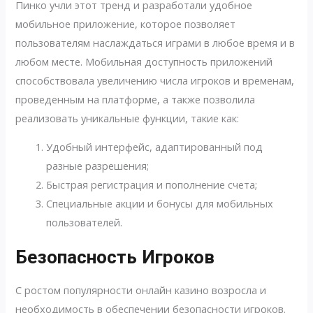
Пинко учли этот тренд и разработали удобное
мобильное приложение, которое позволяет
пользователям наслаждаться играми в любое время и в
любом месте. Мобильная доступность приложений
способствовала увеличению числа игроков и временам,
проведенным на платформе, а также позволила
реализовать уникальные функции, такие как:
Удобный интерфейс, адаптированный под
разные разрешения;
Быстрая регистрация и пополнение счета;
Специальные акции и бонусы для мобильных
пользователей.
Безопасность Игроков
С ростом популярности онлайн казино возросла и
необходимость в обеспечении безопасности игроков.