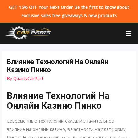
GET 15% OFF Your Next Order Be the first to know about
exclusive sales free giveaways & new products
Skip
to
MA
content
ME
Влияние Технологий На Онлайн
Казино Пинко
By
QualityCarPart
Влияние Технологий На
Онлайн Казино Пинко
Современные технологии оказали значительное
влияние на онлайн казино, в частности на платформу
Пинко. На сегодняшний день инновационные решения,