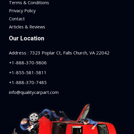
Terms & Conditions
Privacy Policy
Contact
Articles & Reviews
Our Location
Address : 7323 Poplar Ct, Falls Church, VA 22042
+1-888-370-9806
+1-855-581-5811
+1-888-370-7485
info@qualitycarpart.com