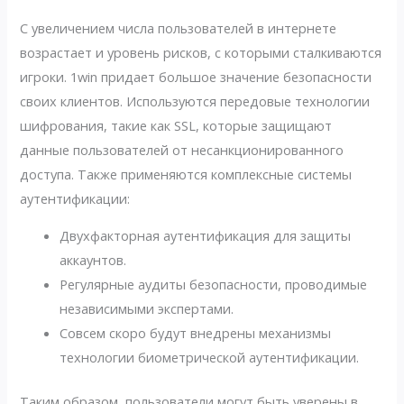
С увеличением числа пользователей в интернете
возрастает и уровень рисков, с которыми сталкиваются
игроки. 1win придает большое значение безопасности
своих клиентов. Используются передовые технологии
шифрования, такие как SSL, которые защищают
данные пользователей от несанкционированного
доступа. Также применяются комплексные системы
аутентификации:
Двухфакторная аутентификация для защиты
аккаунтов.
Регулярные аудиты безопасности, проводимые
независимыми экспертами.
Совсем скоро будут внедрены механизмы
технологии биометрической аутентификации.
Таким образом, пользователи могут быть уверены в