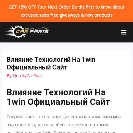
GET 15% OFF Your Next Order Be the first to know about
exclusive sales free giveaways & new products
Skip
to
MA
content
ME
Влияние Технологий На 1win
Официальный Сайт
By
QualityCarPart
Влияние Технологий На
1win Официальный Сайт
Современные технологии существенно изменили мир
азартных игр, и это особенно заметно на таких
платформах, как 1win. Технологический прогресс не