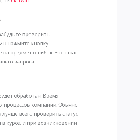
дств
бк 1win
.
а
 забудьте проверить
ммы нажмите кнопку
е на предмет ошибок. Этот шаг
ашего запроса.
 будет обработан. Время
х процессов компании. Обычно
 лучше всего проверить статус
я в курсе, и при возникновении