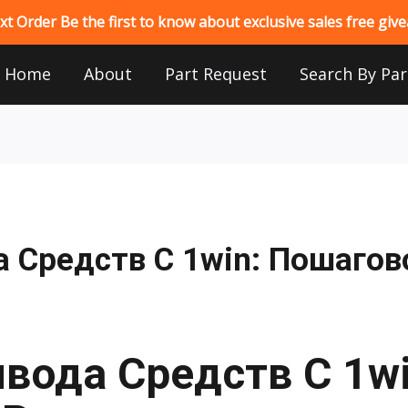
 Order Be the first to know about exclusive sales free gi
Home
About
Part Request
Search By Par
 Средств С 1win: Пошагов
вода Средств С 1wi