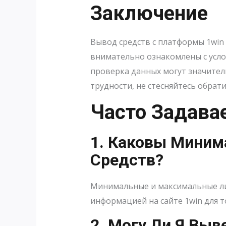
Заключение
Вывод средств с платформы 1win
внимательно ознакомлены с усло
проверка данных могут значитель
трудности, не стесняйтесь обрат
Часто Задава
1. Каковы Мини
Средств?
Минимальные и максимальные ли
информацией на сайте 1win для т
2. Могу Ли Я Выв