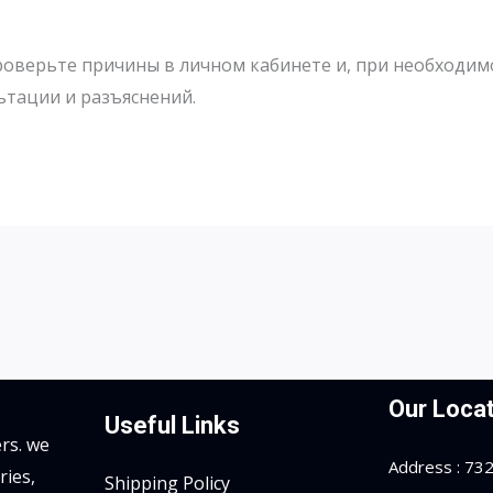
роверьте причины в личном кабинете и, при необходимо
ьтации и разъяснений.
Our Locat
Useful Links
rs. we
Address : 7323
ries,
Shipping Policy