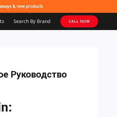
veaways & new products
ts
Search By Brand
CALL NOW
ое Руководство
n: