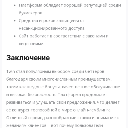
Платформа обладает хорошей репутацией среди
букмекеров.
Средства игроков защищены от
несанкционированного доступа.
Сайт работает в соответствии с законами и
лицензиями.
Заключение
1win стал популярным выбором среди беттеров
благодаря своим многочисленным преимуществам,
таким как щедрые бонусы, качественное обслуживание
и высокая безопасность. Платформа продолжает
развиваться и улучшать свои предложения, что делает
её конкурентоспособной в мире онлайн-гемблинга.
Отличный сервис, разнообразные ставки и внимание к
желаниям клиентов – вот почему пользователи