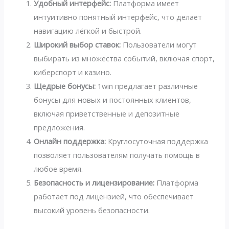
Удобный интерфейс:
Платформа имеет
интуитивно понятный интерфейс, что делает
навигацию лёгкой и быстрой.
Широкий выбор ставок:
Пользователи могут
выбирать из множества событий, включая спорт,
киберспорт и казино.
Щедрые бонусы:
1win предлагает различные
бонусы для новых и постоянных клиентов,
включая приветственные и депозитные
предложения.
Онлайн поддержка:
Круглосуточная поддержка
позволяет пользователям получать помощь в
любое время.
Безопасность и лицензирование:
Платформа
работает под лицензией, что обеспечивает
высокий уровень безопасности.