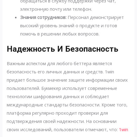
обращаться в службу поддержки через чат,
электронную почту или телефон.
Знания сотрудников:
Персонал демонстрирует
высокий уровень знаний о продукте и готов
помочь в решении любых вопросов.
Надежность И Безопасность
Важным аспектом для любого беттера является
безопасность его личных данных и средств. 1win
придает большое значение защите информации своих
пользователей. Букмекер использует современные
технологии шифрования данных и соблюдает
международные стандарты безопасности. Кроме того,
платформа регулярно проходит проверки для
подтверждения своей надежности. На основании
своих исследований, пользователи отмечают, что:
1win