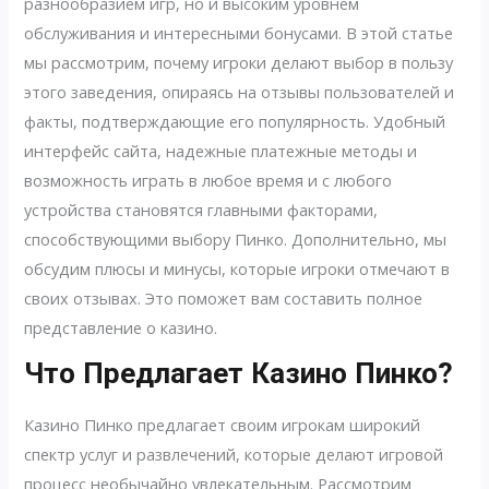
разнообразием игр, но и высоким уровнем
обслуживания и интересными бонусами. В этой статье
мы рассмотрим, почему игроки делают выбор в пользу
этого заведения, опираясь на отзывы пользователей и
факты, подтверждающие его популярность. Удобный
интерфейс сайта, надежные платежные методы и
возможность играть в любое время и с любого
устройства становятся главными факторами,
способствующими выбору Пинко. Дополнительно, мы
обсудим плюсы и минусы, которые игроки отмечают в
своих отзывах. Это поможет вам составить полное
представление о казино.
Что Предлагает Казино Пинко?
Казино Пинко предлагает своим игрокам широкий
спектр услуг и развлечений, которые делают игровой
процесс необычайно увлекательным. Рассмотрим