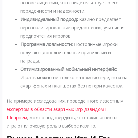
основе лицензии, что свидетельствует о его
порядочности и надежности.
Индивидуальный подход:
Казино предлагает
персонализированные предложения, учитывая
предпочтения игроков.
Программа лояльности:
Постоянные игроки
получают дополнительные привилегии и
награды.
Оптимизированный мобильный интерфейс:
Играть можно не только на компьютере, но и на
смартфонах и планшетах без потери качества.
На примере исследования, проведённого известным
экспертом в области азартных игр Дэвидом Г.
Шварцем
, можно подтвердить, что такие аспекты
играют ключевую роль в выборе казино.