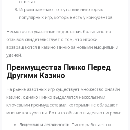
ответах.
Игроки замечают отсутствие некоторых
популярных игр, которые есть у конкурентов.
Несмотря на указанные недостатки, большинство
отзывов свидетельствует о том, что игроки
возвращаются в казино Пинко за новыми эмоциями и
удачей.
Преимущества Пинко Перед
Другими Казино
На рынке азартных игр существует множество онлайн-
казино, однако Пинко выделяется несколькими
ключевыми преимуществами, которыми не обладают
многие конкуренты. Вот что обычно выделяют игроки:
Лицензия и легальность:
Пинко работает на