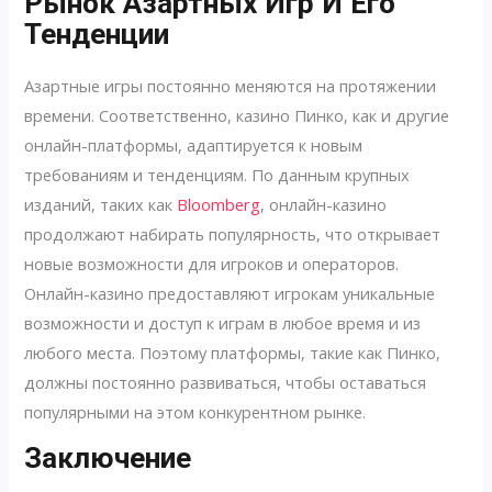
Рынок Азартных Игр И Его
Тенденции
Азартные игры постоянно меняются на протяжении
времени. Соответственно, казино Пинко, как и другие
онлайн-платформы, адаптируется к новым
требованиям и тенденциям. По данным крупных
изданий, таких как
Bloomberg
, онлайн-казино
продолжают набирать популярность, что открывает
новые возможности для игроков и операторов.
Онлайн-казино предоставляют игрокам уникальные
возможности и доступ к играм в любое время и из
любого места. Поэтому платформы, такие как Пинко,
должны постоянно развиваться, чтобы оставаться
популярными на этом конкурентном рынке.
Заключение