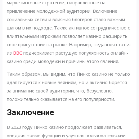
маркетинговые стратегии, направленные на
привлечение молодежной аудитории. Включение
социальных сетей и влияния блогеров стало важным
шагом в их подходе. Также активное сотрудничество с
влиятельными игроками позволяет казино расширить
свое присутствие на рынке. Например, недавняя статья
из
BBC
подчеркивает растущую популярность онлайн-
казино среди молодежи и причины этого явления.
Таким образом, мы видим, что Пинко казино не только
адаптируется к новым веяниям, но и активно борется
за внимание своей аудитории, что, безусловно,
положительно сказывается на его популярности.
Заключение
В 2023 году Пинко казино продолжает развиваться,
внедряя новые функции и улучшая пользовательский