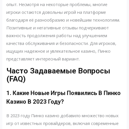
опыт. Несмотря на некоторые проблемы, многие
игроки остаются довольны игрой на платформе
благодаря её разнообразию и новейшим технологиям.
Позитивные и негативные отзывы подчеркивают
важность продолжения работы над улучшением
качества обслуживания и безопасности. Для игроков,
ищущих надежное и увлекательное казино, Пинко
представляет интересный вариант.
Часто Задаваемые Вопросы
(FAQ)
1. Какие Новые Игры Появились В Пинко
Казино В 2023 Году?
В 2023 году Пинко казино добавило множество новых
игр от известных провайдеров, включая современные