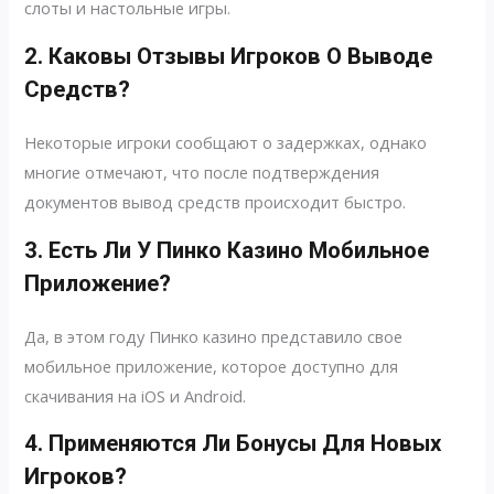
слоты и настольные игры.
2. Каковы Отзывы Игроков О Выводе
Средств?
Некоторые игроки сообщают о задержках, однако
многие отмечают, что после подтверждения
документов вывод средств происходит быстро.
3. Есть Ли У Пинко Казино Мобильное
Приложение?
Да, в этом году Пинко казино представило свое
мобильное приложение, которое доступно для
скачивания на iOS и Android.
4. Применяются Ли Бонусы Для Новых
Игроков?