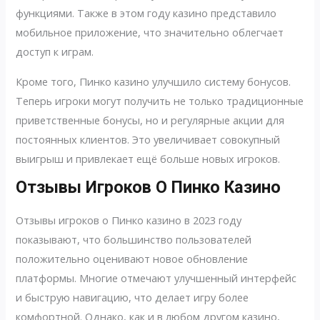
функциями. Также в этом году казино представило
мобильное приложение, что значительно облегчает
доступ к играм.
Кроме того, Пинко казино улучшило систему бонусов.
Теперь игроки могут получить не только традиционные
приветственные бонусы, но и регулярные акции для
постоянных клиентов. Это увеличивает совокупный
выигрыш и привлекает ещё больше новых игроков.
Отзывы Игроков О Пинко Казино
Отзывы игроков о Пинко казино в 2023 году
показывают, что большинство пользователей
положительно оценивают новое обновление
платформы. Многие отмечают улучшенный интерфейс
и быструю навигацию, что делает игру более
комфортной. Однако, как и в любом другом казино,