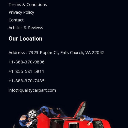
Terms & Conditions
Privacy Policy
Contact
Articles & Reviews
Our Location
Address : 7323 Poplar Ct, Falls Church, VA 22042
+1-888-370-9806
+1-855-581-5811
+1-888-370-7485
info@qualitycarpart.com