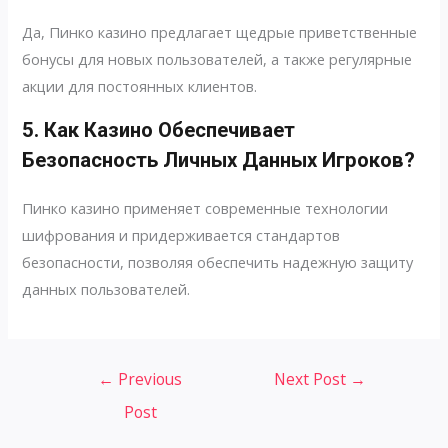
Да, Пинко казино предлагает щедрые приветственные
бонусы для новых пользователей, а также регулярные
акции для постоянных клиентов.
5. Как Казино Обеспечивает
Безопасность Личных Данных Игроков?
Пинко казино применяет современные технологии
шифрования и придерживается стандартов
безопасности, позволяя обеспечить надежную защиту
данных пользователей.
Post
←
Previous
Next Post
→
navigation
Post