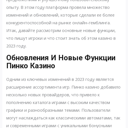
опыту. В этом году платформа провела множество
изменений и обновлений, которые сделали ее более
конкурентоспособной на рынке онлайн-гемблинга.
Итак, давайте рассмотрим основные новые функции,
что пишут игроки и что стоит знать об этом казино в
2023 году.
Обновления И Новые Функции
Пинко Казино
Одним из ключевых изменений в 2023 году является
расширение ассортимента игр. Пинко казино добавило
несколько новых провайдеров, что привело к
пополнению каталога играми с высоким качеством
графики и разнообразными темами. Пользователи
могут наслаждаться как классическими автоматами, так
и современными играми с уникальными бонусными