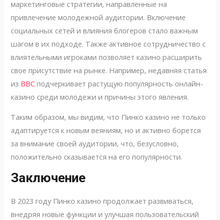
маркетинговые стратегии, направленные на
привлечение молодежной аудитории. Включение
социальных сетей и влияния блогеров стало важным
шагом в их подходе. Также активное сотрудничество с
влиятельными игроками позволяет казино расширить
свое присутствие на рынке. Например, недавняя статья
из
BBC
подчеркивает растущую популярность онлайн-
казино среди молодежи и причины этого явления.
Таким образом, мы видим, что Пинко казино не только
адаптируется к новым веяниям, но и активно борется
за внимание своей аудитории, что, безусловно,
положительно сказывается на его популярности.
Заключение
В 2023 году Пинко казино продолжает развиваться,
внедряя новые функции и улучшая пользовательский