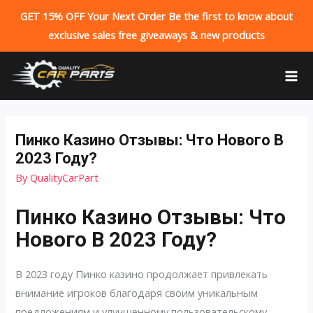
GET 15% OFF Your Next Order Be the first to know about
exclusive sales free giveaways & new products
Skip
to
MA
content
ME
Пинко Казино Отзывы: Что Нового В
2023 Году?
By
QualityCarPart
Пинко Казино Отзывы: Что
Нового В 2023 Году?
В 2023 году Пинко казино продолжает привлекать
внимание игроков благодаря своим уникальным
предложениям и улучшенному пользовательскому