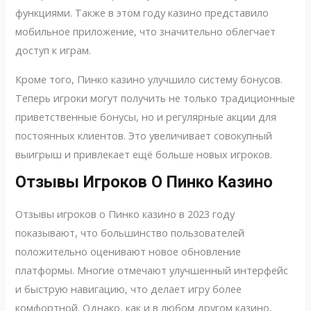
функциями. Также в этом году казино представило
мобильное приложение, что значительно облегчает
доступ к играм.
Кроме того, Пинко казино улучшило систему бонусов.
Теперь игроки могут получить не только традиционные
приветственные бонусы, но и регулярные акции для
постоянных клиентов. Это увеличивает совокупный
выигрыш и привлекает ещё больше новых игроков.
Отзывы Игроков О Пинко Казино
Отзывы игроков о Пинко казино в 2023 году
показывают, что большинство пользователей
положительно оценивают новое обновление
платформы. Многие отмечают улучшенный интерфейс
и быструю навигацию, что делает игру более
комфортной. Однако, как и в любом другом казино,