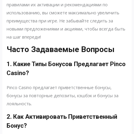
правилами их активации и рекомендациями по
использованию, вы сможете максимально увеличить
преимущества при игре. Не забывайте следить за
новыми предложениями и акциями, чтобы всегда быть
на шаг впереди!
Часто Задаваемые Вопросы
1. Какие Типы Бонусов Предлагает Pinco
Casino?
Pinco Casino предлагает приветственные бонусы,
бонусы за повторные депозиты, кэшбэк и бонусы за
лояльность.
2. Как Активировать Приветственный
Бонус?