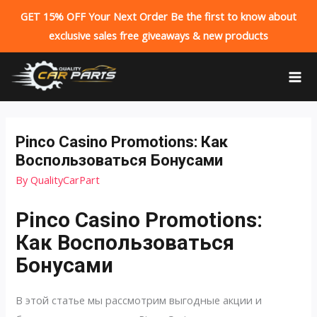
GET 15% OFF Your Next Order Be the first to know about
exclusive sales free giveaways & new products
Skip
to
MA
content
ME
Pinco Casino Promotions: Как
Воспользоваться Бонусами
By
QualityCarPart
Pinco Casino Promotions:
Как Воспользоваться
Бонусами
В этой статье мы рассмотрим выгодные акции и