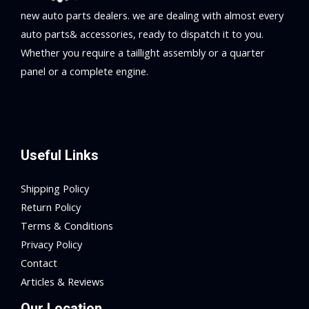
new auto parts dealers. we are dealing with almost every
auto parts& accessories, ready to dispatch it to you.
Whether you require a taillight assembly or a quarter
panel or a complete engine.
Useful Links
Shipping Policy
Return Policy
Terms & Conditions
Privacy Policy
Contact
Articles & Reviews
Our Location