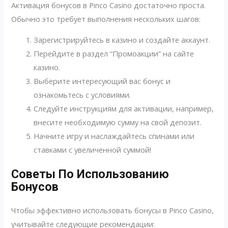
Активация бонусов в Pinco Casino достаточно проста.
Обычно это требует выполнения нескольких шагов:
Зарегистрируйтесь в казино и создайте аккаунт.
Перейдите в раздел “Промоакции” на сайте
казино.
Выберите интересующий вас бонус и
ознакомьтесь с условиями.
Следуйте инструкциям для активации, например,
внесите необходимую сумму на свой депозит.
Начните игру и наслаждайтесь спинами или
ставками с увеличенной суммой!
Советы По Использованию
Бонусов
Чтобы эффективно использовать бонусы в Pinco Casino,
учитывайте следующие рекомендации: