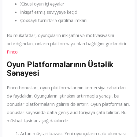
Xüsusi oyun içi əşyalar
İnkişaf etmiş səviyyəyə keçid
Çoxsaylı turnirlərə qatılma imkanı
Bu mükafatlar, oyunçuların inkişafını və motivasiyasını
artırdığından, onların platformaya olan bağlılığını gücləndirir
Pinco
.
Oyun Platformalarının Üstəlik
Sənayesi
Pinco bonusları, oyun platformalarının komersiya cəhətdən
də faydalıdır. Oyunçuların iştirakını artırmaqla yanaşı, bu
bonuslar platformaların gəlirini də artırır. Oyun platformaları,
bonuslar sayəsində daha geniş auditoriyaya çata bilirlər. Bu
müsbət təsirlər aşağıdakılardır:
Artan müştəri bazası: Yeni oyunçuların cəlb olunması