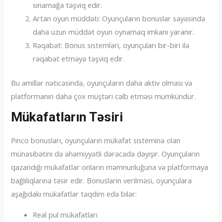
sınamağa təşviq edir.
Artan oyun müddəti: Oyunçuların bonuslar sayəsində
daha uzun müddət oyun oynamaq imkanı yaranır.
Rəqabət: Bonus sistemləri, oyunçuları bir-biri ilə
rəqabət etməyə təşviq edir.
Bu amillər nəticəsində, oyunçuların daha aktiv olması və
platformanın daha çox müştəri cəlb etməsi mümkündür.
Mükafatların Təsiri
Pinco bonusları, oyunçuların mükafat sisteminə olan
münasibətini də əhəmiyyətli dərəcədə dəyişir. Oyunçuların
qazandığı mükafatlar onların məmnunluğuna və platformaya
bağlılıqlarına təsir edir. Bonusların verilməsi, oyunçulara
aşağıdakı mükafatlar təqdim edə bilər:
Real pul mükafatları