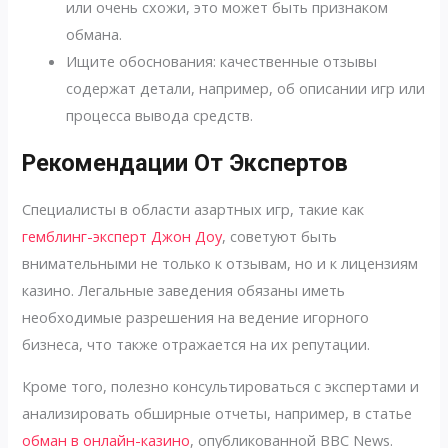
или очень схожи, это может быть признаком
обмана.
Ищите обоснования: качественные отзывы
содержат детали, например, об описании игр или
процесса вывода средств.
Рекомендации От Экспертов
Специалисты в области азартных игр, такие как
гемблинг-эксперт Джон Доу
, советуют быть
внимательными не только к отзывам, но и к лицензиям
казино. Легальные заведения обязаны иметь
необходимые разрешения на ведение игорного
бизнеса, что также отражается на их репутации.
Кроме того, полезно консультироваться с экспертами и
анализировать обширные отчеты, например, в статье
обман в онлайн-казино
, опубликованной BBC News.