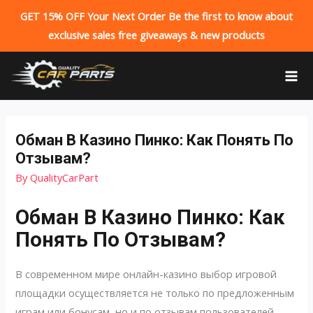
GET 15% OFF Your Next Order Be the first to know about
exclusive sales free giveaways & new products
Skip
to
MA
content
ME
Обман В Казино Пинко: Как Понять По
Отзывам?
By
QualityCarPart
Обман В Казино Пинко: Как
Понять По Отзывам?
В современном мире онлайн-казино выбор игровой
площадки осуществляется не только по предложенным
играм или бонусам, но и по отзывам пользователей.