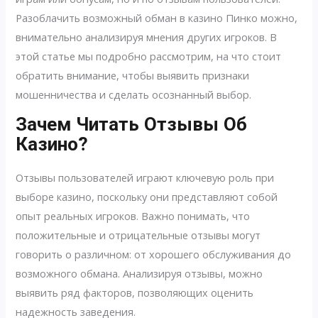
Разоблачить возможный обман в казино Пинко можно,
внимательно анализируя мнения других игроков. В
этой статье мы подробно рассмотрим, на что стоит
обратить внимание, чтобы выявить признаки
мошенничества и сделать осознанный выбор.
Зачем Читать Отзывы Об
Казино?
Отзывы пользователей играют ключевую роль при
выборе казино, поскольку они представляют собой
опыт реальных игроков. Важно понимать, что
положительные и отрицательные отзывы могут
говорить о различном: от хорошего обслуживания до
возможного обмана. Анализируя отзывы, можно
выявить ряд факторов, позволяющих оценить
надежность заведения.