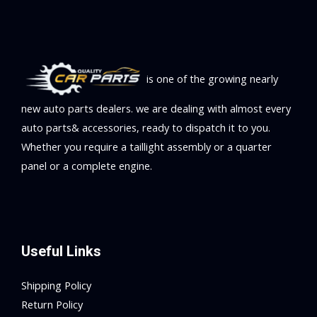
is one of the growing nearly
new auto parts dealers. we are dealing with almost every
auto parts& accessories, ready to dispatch it to you.
Whether you require a taillight assembly or a quarter
panel or a complete engine.
Useful Links
Shipping Policy
Return Policy