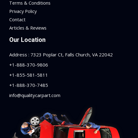
Terms & Conditions
Privacy Policy
Contact
Articles & Reviews
Our Location
Address : 7323 Poplar Ct, Falls Church, VA 22042
+1-888-370-9806
+1-855-581-5811
+1-888-370-7485
info@qualitycarpart.com