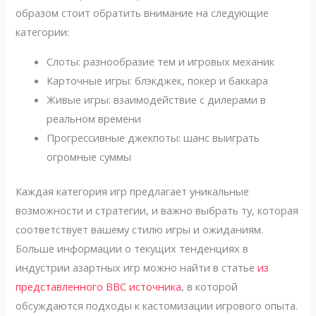
образом стоит обратить внимание на следующие
категории:
Слоты: разнообразие тем и игровых механик
Карточные игры: блэкджек, покер и баккара
Живые игры: взаимодействие с дилерами в
реальном времени
Прогрессивные джекпоты: шанс выиграть
огромные суммы
Каждая категория игр предлагает уникальные
возможности и стратегии, и важно выбрать ту, которая
соответствует вашему стилю игры и ожиданиям.
Больше информации о текущих тенденциях в
индустрии азартных игр можно найти в статье
из
представленного BBC источника
, в которой
обсуждаются подходы к кастомизации игрового опыта.