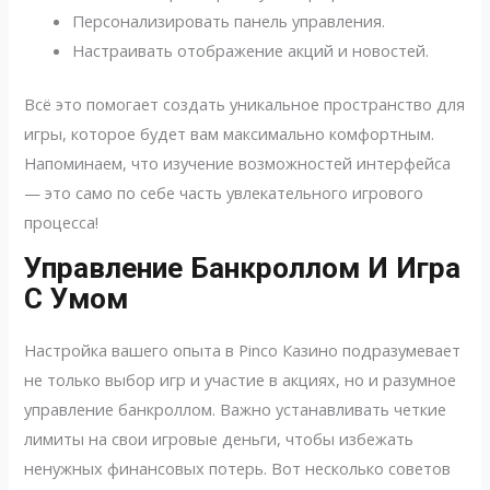
Персонализировать панель управления.
Настраивать отображение акций и новостей.
Всё это помогает создать уникальное пространство для
игры, которое будет вам максимально комфортным.
Напоминаем, что изучение возможностей интерфейса
— это само по себе часть увлекательного игрового
процесса!
Управление Банкроллом И Игра
С Умом
Настройка вашего опыта в Pinco Казино подразумевает
не только выбор игр и участие в акциях, но и разумное
управление банкроллом. Важно устанавливать четкие
лимиты на свои игровые деньги, чтобы избежать
ненужных финансовых потерь. Вот несколько советов