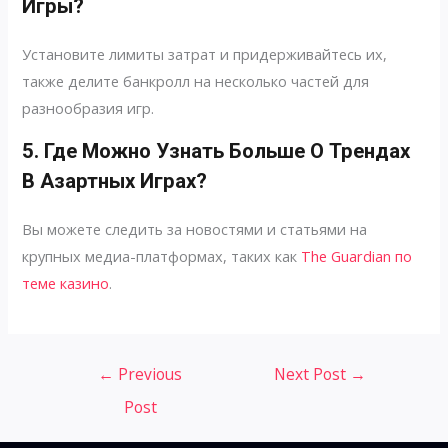
Игры?
Установите лимиты затрат и придерживайтесь их,
также делите банкролл на несколько частей для
разнообразия игр.
5. Где Можно Узнать Больше О Трендах
В Азартных Играх?
Вы можете следить за новостями и статьями на
крупных медиа-платформах, таких как
The Guardian по
теме казино
.
Post
←
Previous
Next Post
→
navigation
Post