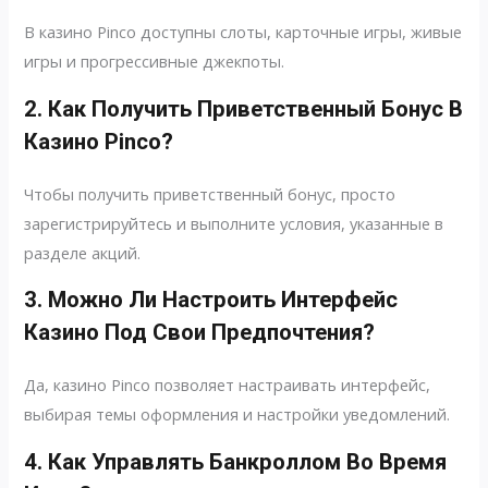
В казино Pinco доступны слоты, карточные игры, живые
игры и прогрессивные джекпоты.
2. Как Получить Приветственный Бонус В
Казино Pinco?
Чтобы получить приветственный бонус, просто
зарегистрируйтесь и выполните условия, указанные в
разделе акций.
3. Можно Ли Настроить Интерфейс
Казино Под Свои Предпочтения?
Да, казино Pinco позволяет настраивать интерфейс,
выбирая темы оформления и настройки уведомлений.
4. Как Управлять Банкроллом Во Время