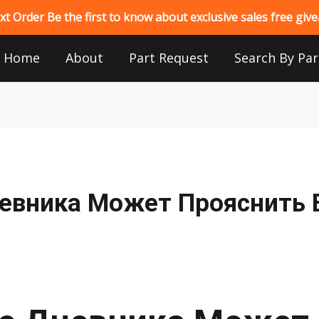
 Order Be the first to know about exclusive sales free gi
Home
About
Part Request
Search By Par
евника Может Прояснить 