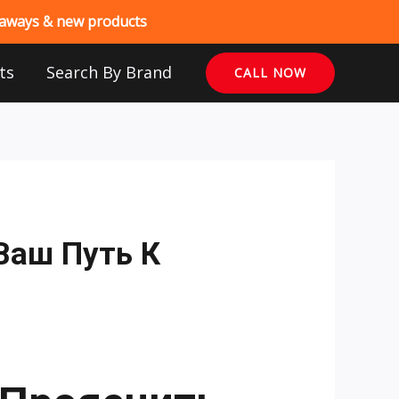
veaways & new products
ts
Search By Brand
CALL NOW
Ваш Путь К