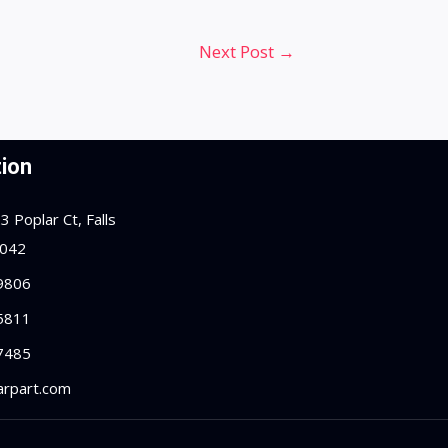
Next Post
→
ion
 Poplar Ct, Falls
2042
9806
5811
7485
arpart.com