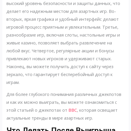
высокий уровень безопасности и защиты данных, что
делает его надежным местом для азартных игр. Во-
вторых, яркая графика и удобный интерфейс делают
игровой процесс приятным и увлекательным. Третье,
разнообразие игр, включая слоты, настольные игры и
живые казино, позволяет выбрать развлечение на
любой вкус. Четвертое, регулярные акции и бонусы
привлекают новых игроков и удерживают старых.
Наконец, вы можете получить доступ к сайту через
зеркало, что гарантирует бесперебойный доступ к
играм.
Для более глубокого понимания различных джекпотов
и как их можно выиграть, вы можете ознакомиться с
этой статьей о джекпотах от
BBC
, которая освещает
актуальные тренды в мире азартных игр.
Что Делать После Выигрыша