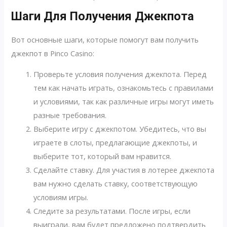
Шаги Для Получения Джекпота
Вот основные шаги, которые помогут вам получить
джекпот в Pinco Casino:
Проверьте условия получения джекпота. Перед
тем как начать играть, ознакомьтесь с правилами
и условиями, так как различные игры могут иметь
разные требования.
Выберите игру с джекпотом. Убедитесь, что вы
играете в слоты, предлагающие джекпоты, и
выберите тот, который вам нравится.
Сделайте ставку. Для участия в лотерее джекпота
вам нужно сделать ставку, соответствующую
условиям игры.
Следите за результатами. После игры, если
выиграли, вам будет предложено подтвердить