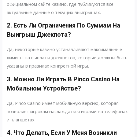
официальном сайте казино, где публикуются все
актуальные данные о текущих выигрышах.
2. Есть Ли Ограничения По Суммам На
Выигрыш Джекпота?
Да, некоторые казино устанавливают максимальные
лимиты на выплаты джекпотов, которые должны быть
указаны в правилах конкретной игры.
3. Можно Ли Играть В Pinco Casino На
Мобильном Устройстве?
Да, Pinco Casino имеет мобильную версию, которая
позволяет игрокам наслаждаться играми на телефонах
и планшетах.
4. Что Делать, Если У Меня Возникли