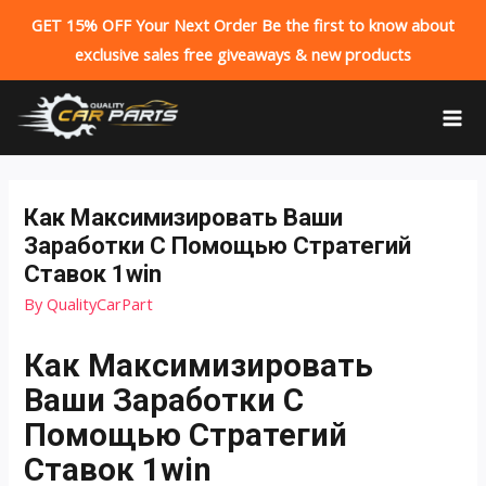
GET 15% OFF Your Next Order Be the first to know about
exclusive sales free giveaways & new products
Skip
to
MA
content
ME
Как Максимизировать Ваши
Заработки С Помощью Стратегий
Ставок 1win
By
QualityCarPart
Как Максимизировать
Ваши Заработки С
Помощью Стратегий
Ставок 1win