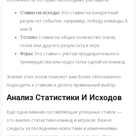
Ставки на исходы:
Это ставки на конкретный
результат события, например, победу команды A
или B.
Тоталы:
Ставки на общее количество очков,
голов или другого результата в игре.
Форы:
Это ставки с учетом предварительного
преимущества или недостатка одной из команд.
Знание этих основ поможет вам более обоснованно
подходить к ставкам и делать правильный выбор.
Анализ Статистики И Исходов
Ещё одна важная составляющая успешных ставок —
это анализ статистики команд и игроков. Важно
следить за последними новостями и изменениями,