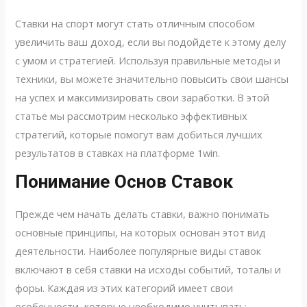
Ставки на спорт могут стать отличным способом
увеличить ваш доход, если вы подойдете к этому делу
с умом и стратегией. Используя правильные методы и
техники, вы можете значительно повысить свои шансы
на успех и максимизировать свои заработки. В этой
статье мы рассмотрим несколько эффективных
стратегий, которые помогут вам добиться лучших
результатов в ставках на платформе 1win.
Понимание Основ Ставок
Прежде чем начать делать ставки, важно понимать
основные принципы, на которых основан этот вид
деятельности. Наиболее популярные виды ставок
включают в себя ставки на исходы событий, тоталы и
форы. Каждая из этих категорий имеет свои
особенности, которые необходимо учитывать: