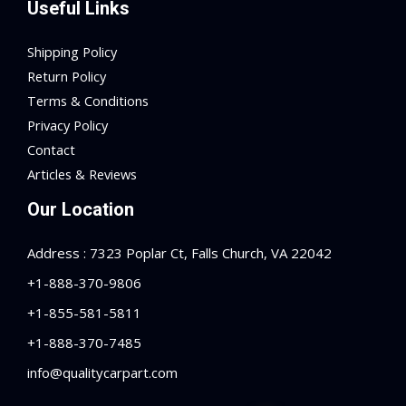
Useful Links
Shipping Policy
Return Policy
Terms & Conditions
Privacy Policy
Contact
Articles & Reviews
Our Location
Address : 7323 Poplar Ct, Falls Church, VA 22042
+1-888-370-9806
+1-855-581-5811
+1-888-370-7485
info@qualitycarpart.com