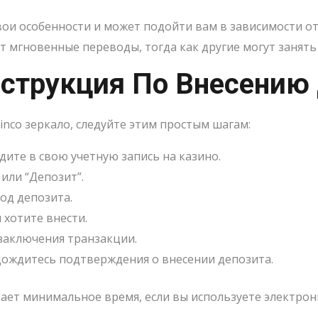
вои особенности и может подойти вам в зависимости о
 мгновенные переводы, тогда как другие могут занять
струкция По Внесению
inco зеркало, следуйте этим простым шагам:
дите в свою учетную запись на казино.
 или “Депозит”.
од депозита.
 хотите внести.
заключения транзакции.
ождитесь подтверждения о внесении депозита.
мает минимальное время, если вы используете электро