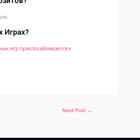
озитов?
um.
х Играх?
ных игр приспосабливается к
Next Post
→