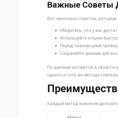
Важные Советы 
Вот несколько советов, которые 
Убедитесь, что у вас доста
Используйте опцию быстрог
Перед транзакцией проверьт
Сохраняйте данные для вхо
По данным экспертов в области а
одного и того же метода платеж
Преимущества
Каждый метод внесения депозита
Метод