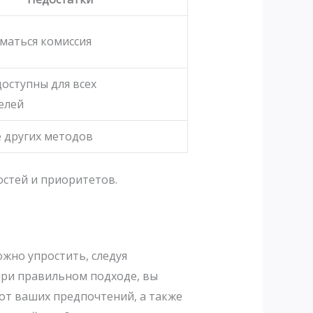
маться комиссия
доступны для всех
елей
 других методов
стей и приоритетов.
ожно упростить, следуя
при правильном подходе, вы
от ваших предпочтений, а также