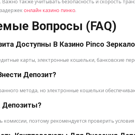
е. Важно также учитывать безопасность и скорость тра
 задержек
онлайн казино пинко
.
емые Вопросы (FAQ)
ита Доступны В Казино Pinco Зеркало
дитные карты, электронные кошельки, банковские пе
Внести Депозит?
ранного метода, но электронные кошельки обеспечива
а Депозиты?
 комиссии, поэтому рекомендуется проверить условия