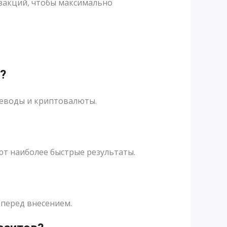
нзакций, чтобы максимально
?
реводы и криптовалюты.
ют наиболее быстрые результаты.
 перед внесением.