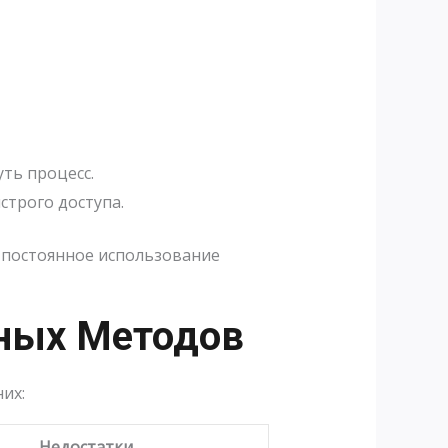
уть процесс.
строго доступа.
, постоянное использование
ных Методов
их:
Недостатки