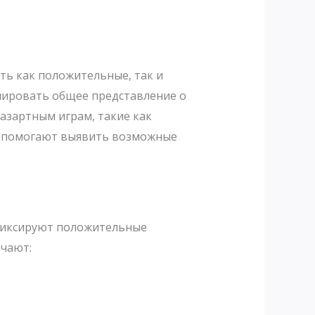
ть как положительные, так и
мировать общее представление о
азартным играм, такие как
ни помогают выявить возможные
фиксируют положительные
ючают: