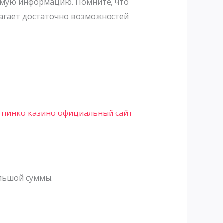
димую информацию. Помните, что
лагает достаточно возможностей
в
пинко казино официальный сайт
ольшой суммы.