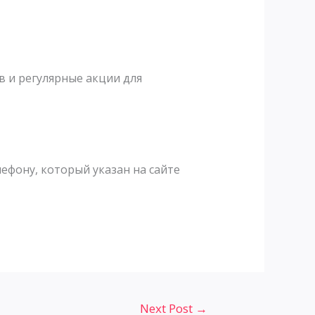
в и регулярные акции для
ефону, который указан на сайте
Next Post
→