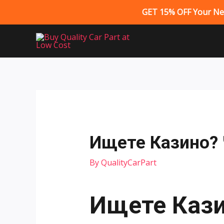
GET 15% OFF Your Next
Skip
to
content
Ищете Казино? 
By
QualityCarPart
Ищете Кази