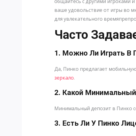
общайтесь с другими игроками и
ваше удовольствие от игры во м
для увлекательного времяпрепр
Часто Задава
1. Можно Ли Играть В
Да, Пинко предлагает мобильную 
зеркало
.
2. Какой Минимальный
Минимальный депозит в Пинко сос
3. Есть Ли У Пинко Лиц