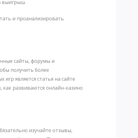
а выигрыш.
итать и проанализировать
нные сайты, форумы и
обы получить более
 игр является статья на сайте
м, как развиваются онлайн-казино
бязательно изучайте отзывы,