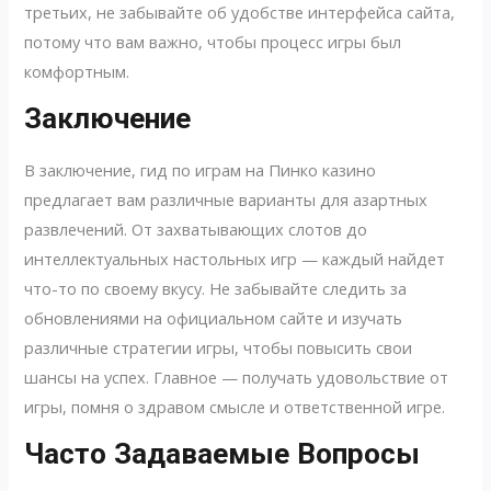
третьих, не забывайте об удобстве интерфейса сайта,
потому что вам важно, чтобы процесс игры был
комфортным.
Заключение
В заключение, гид по играм на Пинко казино
предлагает вам различные варианты для азартных
развлечений. От захватывающих слотов до
интеллектуальных настольных игр — каждый найдет
что-то по своему вкусу. Не забывайте следить за
обновлениями на официальном сайте и изучать
различные стратегии игры, чтобы повысить свои
шансы на успех. Главное — получать удовольствие от
игры, помня о здравом смысле и ответственной игре.
Часто Задаваемые Вопросы