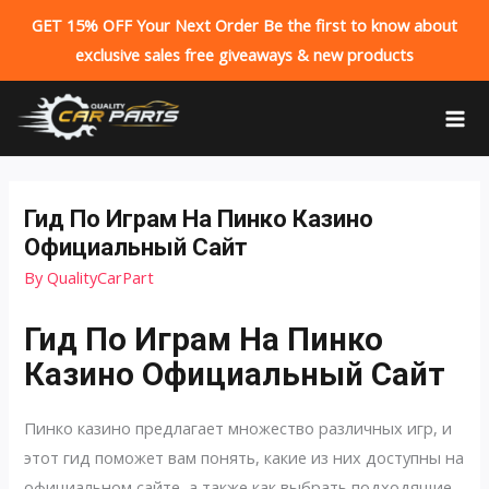
GET 15% OFF Your Next Order Be the first to know about
exclusive sales free giveaways & new products
Skip
to
MA
content
ME
Гид По Играм На Пинко Казино
Официальный Сайт
By
QualityCarPart
Гид По Играм На Пинко
Казино Официальный Сайт
Пинко казино предлагает множество различных игр, и
этот гид поможет вам понять, какие из них доступны на
официальном сайте, а также как выбрать подходящие