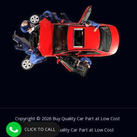
Copyright © 2026 Buy Quality Car Part at Low Cost
CLICK TO CALL
Powered by Buy Quality Car Part at Low Cost