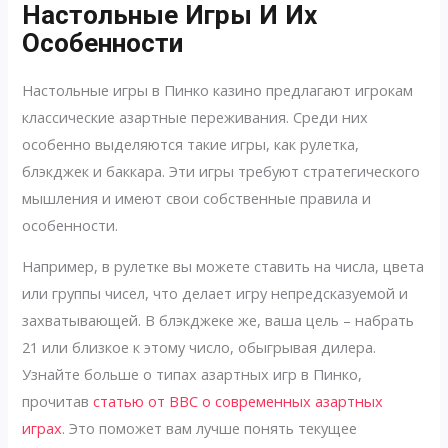
Настольные Игры И Их
Особенности
Настольные игры в Пинко казино предлагают игрокам
классические азартные переживания. Среди них
особенно выделяются такие игры, как рулетка,
блэкджек и баккара. Эти игры требуют стратегического
мышления и имеют свои собственные правила и
особенности.
Например, в рулетке вы можете ставить на числа, цвета
или группы чисел, что делает игру непредсказуемой и
захватывающей. В блэкджеке же, ваша цель – набрать
21 или близкое к этому число, обыгрывая дилера.
Узнайте больше о типах азартных игр в Пинко,
прочитав
статью от BBC о современных азартных
играх
. Это поможет вам лучше понять текущее