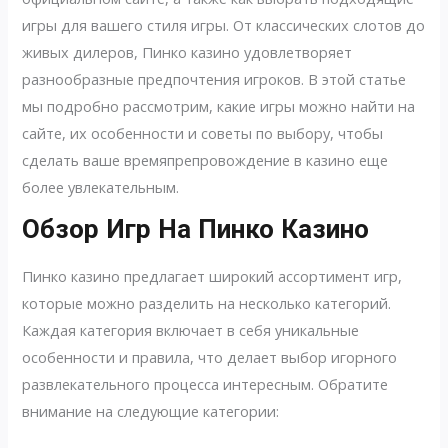
игры для вашего стиля игры. От классических слотов до
живых дилеров, Пинко казино удовлетворяет
разнообразные предпочтения игроков. В этой статье
мы подробно рассмотрим, какие игры можно найти на
сайте, их особенности и советы по выбору, чтобы
сделать ваше времяпрепровождение в казино еще
более увлекательным.
Обзор Игр На Пинко Казино
Пинко казино предлагает широкий ассортимент игр,
которые можно разделить на несколько категорий.
Каждая категория включает в себя уникальные
особенности и правила, что делает выбор игорного
развлекательного процесса интересным. Обратите
внимание на следующие категории: