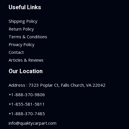
Useful Links
Shipping Policy
Return Policy
Terms & Conditions
Privacy Policy
Contact
Articles & Reviews
Our Location
Address : 7323 Poplar Ct, Falls Church, VA 22042
+1-888-370-9806
+1-855-581-5811
+1-888-370-7485
info@qualitycarpart.com