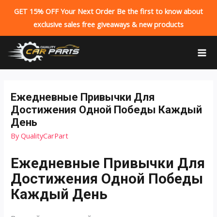
GET 15% OFF Your Next Order Be the first to know about
exclusive sales free giveaways & new products
Skip
to
MA
content
ME
Ежедневные Привычки Для
Достижения Одной Победы Каждый
День
By
QualityCarPart
Ежедневные Привычки Для
Достижения Одной Победы
Каждый День