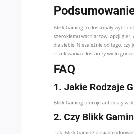
Podsumowani
Blikk Gaming to doskonały wybór dla
szerokiemu wachlarzowi opcji gier,
dla siebie. Niezależnie od tego, cz
oczekiwania i dostarczy wielu godzin
FAQ
1. Jakie Rodzaje G
Blikk Gaming oferuje automaty wide
2. Czy Blikk Gami
Tak, Blikk Gaming posiada odpowied