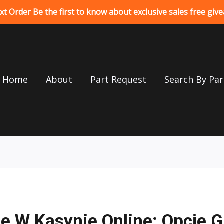
 Order Be the first to know about exclusive sales free gi
Home
About
Part Request
Search By Par
e W Kasynie Online: Opcje G