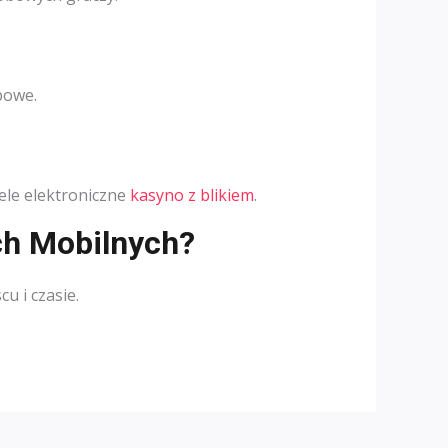
bowe.
ele elektroniczne
kasyno z blikiem
.
ch Mobilnych?
u i czasie.