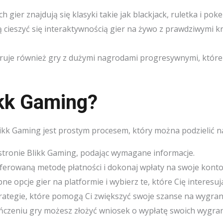
gier znajdują się klasyki takie jak blackjack, ruletka i poke
cieszyć się interaktywnością gier na żywo z prawdziwymi kru
ruje również gry z dużymi nagrodami progresywnymi, które 
ikk Gaming?
ikk Gaming jest prostym procesem, który można podzielić na
tronie Blikk Gaming, podając wymagane informacje.
erowaną metodę płatności i dokonaj wpłaty na swoje konto
e opcje gier na platformie i wybierz te, które Cię interesuj
trategie, które pomogą Ci zwiększyć swoje szanse na wygran
czeniu gry możesz złożyć wniosek o wypłatę swoich wygran