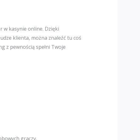
 w kasynie online. Dzięki
dze klienta, można znaleźć tu coś
ing z pewnością spełni Twoje
sobowych graczy.