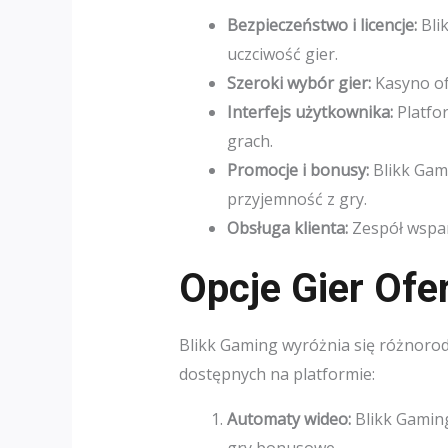
Bezpieczeństwo i licencje:
Bli
uczciwość gier.
Szeroki wybór gier:
Kasyno of
Interfejs użytkownika:
Platfor
grach.
Promocje i bonusy:
Blikk Gami
przyjemność z gry.
Obsługa klienta:
Zespół wspar
Opcje Gier Ofe
Blikk Gaming wyróżnia się różnorodn
dostępnych na platformie:
Automaty wideo:
Blikk Gaming