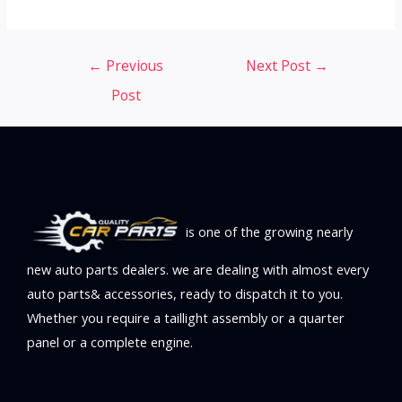
Post
←
Previous
Next Post
→
navigation
Post
is one of the growing nearly
new auto parts dealers. we are dealing with almost every
auto parts& accessories, ready to dispatch it to you.
Whether you require a taillight assembly or a quarter
panel or a complete engine.