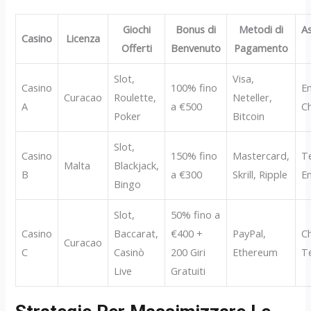
Giochi
Bonus di
Metodi di
A
Casino
Licenza
Offerti
Benvenuto
Pagamento
Slot,
Visa,
Casino
100% fino
Em
Curacao
Roulette,
Neteller,
A
a €500
C
Poker
Bitcoin
Slot,
Casino
150% fino
Mastercard,
T
Malta
Blackjack,
B
a €300
Skrill, Ripple
E
Bingo
Slot,
50% fino a
Casino
Baccarat,
€400 +
PayPal,
Ch
Curacao
C
Casinò
200 Giri
Ethereum
T
Live
Gratuiti