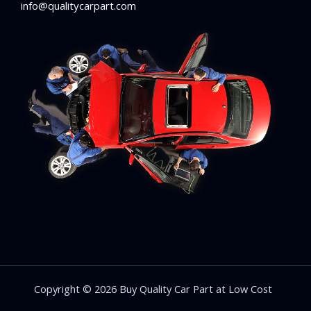
info@qualitycarpart.com
Copyright © 2026 Buy Quality Car Part at Low Cost