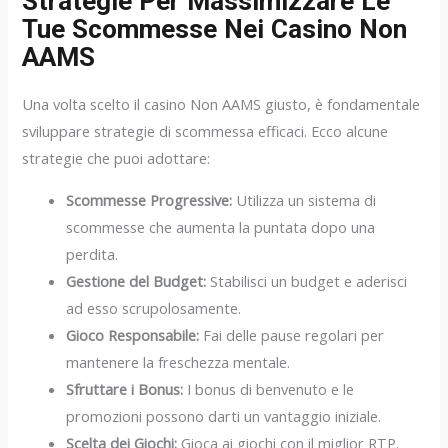
Strategie Per Massimizzare Le
Tue Scommesse Nei Casino Non
AAMS
Una volta scelto il casino Non AAMS giusto, è fondamentale
sviluppare strategie di scommessa efficaci. Ecco alcune
strategie che puoi adottare:
Scommesse Progressive:
Utilizza un sistema di
scommesse che aumenta la puntata dopo una
perdita.
Gestione del Budget:
Stabilisci un budget e aderisci
ad esso scrupolosamente.
Gioco Responsabile:
Fai delle pause regolari per
mantenere la freschezza mentale.
Sfruttare i Bonus:
I bonus di benvenuto e le
promozioni possono darti un vantaggio iniziale.
Scelta dei Giochi:
Gioca ai giochi con il miglior RTP.