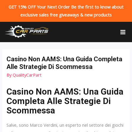
GET 15% OFF Your Next Order Be the first to know about
exclusive sales free giveaways & new products
Skip
to
MA
content
ME
Casino Non AAMS: Una Guida Completa
Alle Strategie Di Scommessa
By
QualityCarPart
Casino Non AAMS: Una Guida
Completa Alle Strategie Di
Scommessa
Salve, sono Marco Verdini, un esperto nel settore dei giochi