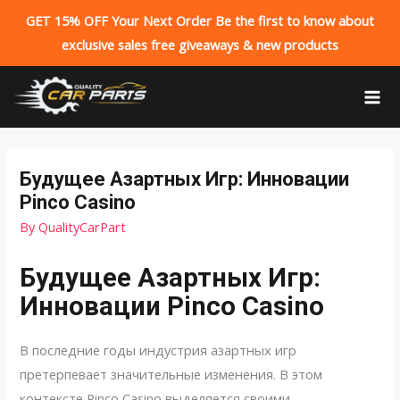
GET 15% OFF Your Next Order Be the first to know about
exclusive sales free giveaways & new products
Skip
to
MA
content
ME
Будущее Азартных Игр: Инновации
Pinco Casino
By
QualityCarPart
Будущее Азартных Игр:
Инновации Pinco Casino
В последние годы индустрия азартных игр
претерпевает значительные изменения. В этом
контексте Pinco Casino выделяется своими