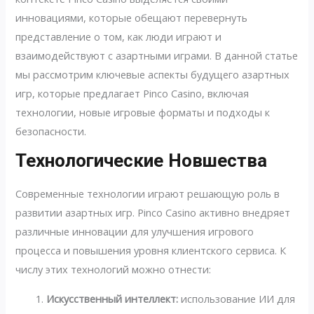
инновациями, которые обещают перевернуть
представление о том, как люди играют и
взаимодействуют с азартными играми. В данной статье
мы рассмотрим ключевые аспекты будущего азартных
игр, которые предлагает Pinco Casino, включая
технологии, новые игровые форматы и подходы к
безопасности.
Технологические Новшества
Современные технологии играют решающую роль в
развитии азартных игр. Pinco Casino активно внедряет
различные инновации для улучшения игрового
процесса и повышения уровня клиентского сервиса. К
числу этих технологий можно отнести:
Искусственный интеллект:
использование ИИ для