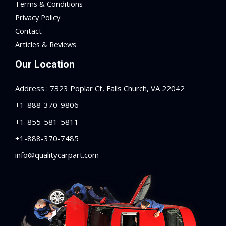
Terms & Conditions
Privacy Policy
Contact
Articles & Reviews
Our Location
Address : 7323 Poplar Ct, Falls Church, VA 22042
+1-888-370-9806
+1-855-581-5811
+1-888-370-7485
info@qualitycarpart.com