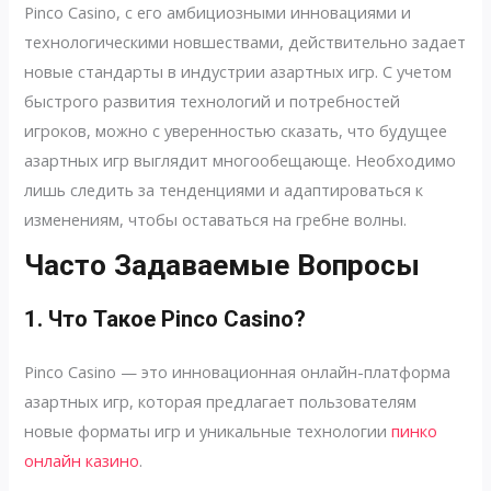
Pinco Casino, с его амбициозными инновациями и
технологическими новшествами, действительно задает
новые стандарты в индустрии азартных игр. С учетом
быстрого развития технологий и потребностей
игроков, можно с уверенностью сказать, что будущее
азартных игр выглядит многообещающе. Необходимо
лишь следить за тенденциями и адаптироваться к
изменениям, чтобы оставаться на гребне волны.
Часто Задаваемые Вопросы
1. Что Такое Pinco Casino?
Pinco Casino — это инновационная онлайн-платформа
азартных игр, которая предлагает пользователям
новые форматы игр и уникальные технологии
пинко
онлайн казино
.