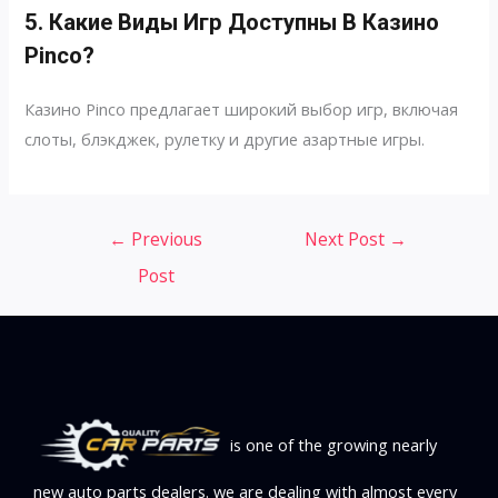
5. Какие Виды Игр Доступны В Казино
Pinco?
Казино Pinco предлагает широкий выбор игр, включая
слоты, блэкджек, рулетку и другие азартные игры.
Post
←
Previous
Next Post
→
navigation
Post
is one of the growing nearly
new auto parts dealers. we are dealing with almost every