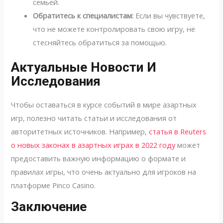
семьей.
Обратитесь к специалистам:
Если вы чувствуете,
что не можете контролировать свою игру, не
стесняйтесь обратиться за помощью.
Актуальные Новости И
Исследования
Чтобы оставаться в курсе событий в мире азартных
игр, полезно читать статьи и исследования от
авторитетных источников. Например,
статья в Reuters
о новых законах в азартных играх в 2022 году
может
предоставить важную информацию о формате и
правилах игры, что очень актуально для игроков на
платформе Pinco Casino.
Заключение