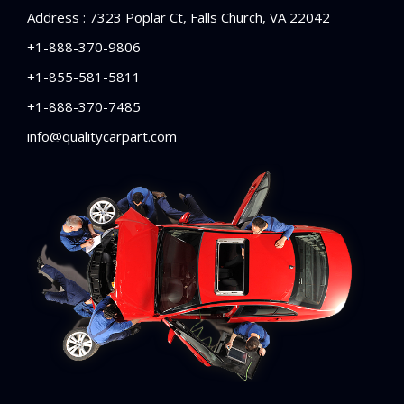
Address : 7323 Poplar Ct, Falls Church, VA 22042
+1-888-370-9806
+1-855-581-5811
+1-888-370-7485
info@qualitycarpart.com