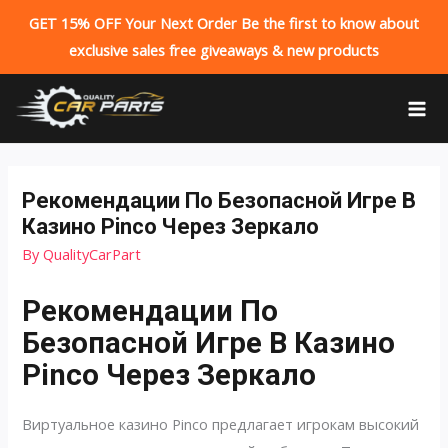
GET 15% OFF Your Next Order Be the first to know about
exclusive sales free giveaways & new products
Skip
to
MA
content
ME
Рекомендации По Безопасной Игре В
Казино Pinco Через Зеркало
By
QualityCarPart
Рекомендации По
Безопасной Игре В Казино
Pinco Через Зеркало
Виртуальное казино Pinco предлагает игрокам высокий