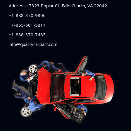
Address : 7323 Poplar Ct, Falls Church, VA 22042
+1-888-370-9806
+1-855-581-5811
+1-888-370-7485
info@qualitycarpart.com