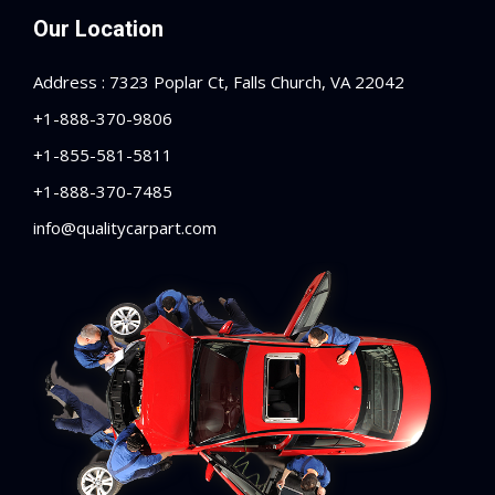
Our Location
Address : 7323 Poplar Ct, Falls Church, VA 22042
+1-888-370-9806
+1-855-581-5811
+1-888-370-7485
info@qualitycarpart.com