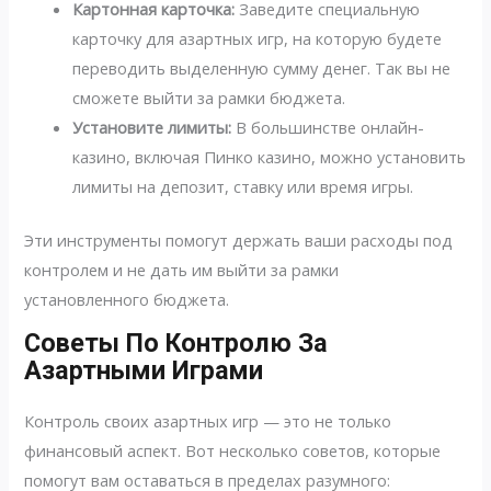
Картонная карточка:
Заведите специальную
карточку для азартных игр, на которую будете
переводить выделенную сумму денег. Так вы не
сможете выйти за рамки бюджета.
Установите лимиты:
В большинстве онлайн-
казино, включая Пинко казино, можно установить
лимиты на депозит, ставку или время игры.
Эти инструменты помогут держать ваши расходы под
контролем и не дать им выйти за рамки
установленного бюджета.
Советы По Контролю За
Азартными Играми
Контроль своих азартных игр — это не только
финансовый аспект. Вот несколько советов, которые
помогут вам оставаться в пределах разумного: