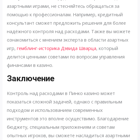
азартными играми, не стесняйтесь обращаться за
помощью к профессионалам. Например, кредитный
консультант сможет предложить решения для более
надёжного контроля над расходами. Также вы можете
ознакомиться с мнением эксперта в области азартных
игр,
гемблинг-историка Дэвида Шварца
, который
делится ценными советами по вопросам управления
финансами в казино.
Заключение
Контроль над расходами в Пинко казино может
показаться сложной задачей, однако с правильным
подходом и использованием современных
инструментов это вполне осуществимо. Благодарение
бюджету, специальным приложениям и советам
опытных игроков, вы сможете насладиться азартными