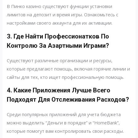
В Пинко казино существуют функции установки
лимитов на депозит и время игры. Ознакомьтесь с
настройками своего аккаунта для их активации.
3. Где Найти Профессионатков По
Контролю За Азартными Играми?
Существуют различные организации и ресурсы,
которые предлагают помощь, включая горячие линии и
сайты для тех, кто ищет профессиональную помощь.
4. Какие Приложения Лучше Всего
Подходят Для Отслеживания Расходов?
Среди популярных приложений для учета бюджета
можно выделить “Деньги в порядке” и “HomeBank”,
которые помогут вам контролировать свои расходы.