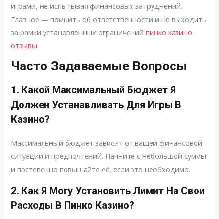
играми, не испытывая финансовых затруднений.
Главное — помнить об ответственности и не выходить
за рамки установленных ограничений
пинко казино
отзывы
.
Часто Задаваемые Вопросы
1. Какой Максимальный Бюджет Я
Должен Устанавливать Для Игры В
Казино?
Максимальный бюджет зависит от вашей финансовой
ситуации и предпочтений. Начните с небольшой суммы
и постепенно повышайте её, если это необходимо.
2. Как Я Могу Установить Лимит На Свои
Расходы В Пинко Казино?