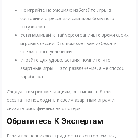
Не играйте на эмоциях: избегайте игры в
состоянии стресса или слишком большого
энтузиазма.
Устанавливайте таймер: ограничьте время своих
игровых сессий. Это поможет вам избежать
чрезмерного увлечения.
Играйте для удовольствия: помните, что
азартные игры — это развлечение, а не способ
заработка.
Следуя этим рекомендациям, вы сможете более
осознанно подходить к своим азартным играм и
снизить риск финансовых потерь.
Обратитесь К Экспертам
Если у вас возникают трудности с контролем над