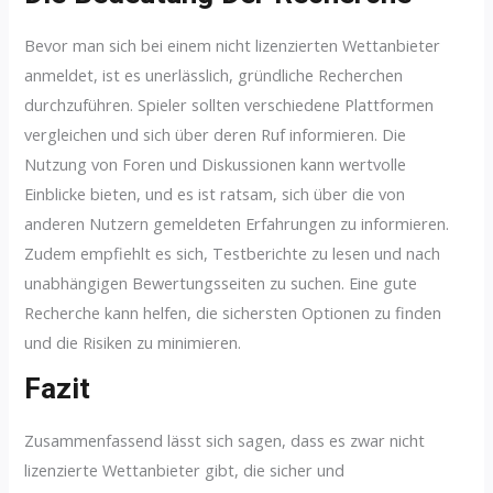
Bevor man sich bei einem nicht lizenzierten Wettanbieter
anmeldet, ist es unerlässlich, gründliche Recherchen
durchzuführen. Spieler sollten verschiedene Plattformen
vergleichen und sich über deren Ruf informieren. Die
Nutzung von Foren und Diskussionen kann wertvolle
Einblicke bieten, und es ist ratsam, sich über die von
anderen Nutzern gemeldeten Erfahrungen zu informieren.
Zudem empfiehlt es sich, Testberichte zu lesen und nach
unabhängigen Bewertungsseiten zu suchen. Eine gute
Recherche kann helfen, die sichersten Optionen zu finden
und die Risiken zu minimieren.
Fazit
Zusammenfassend lässt sich sagen, dass es zwar nicht
lizenzierte Wettanbieter gibt, die sicher und