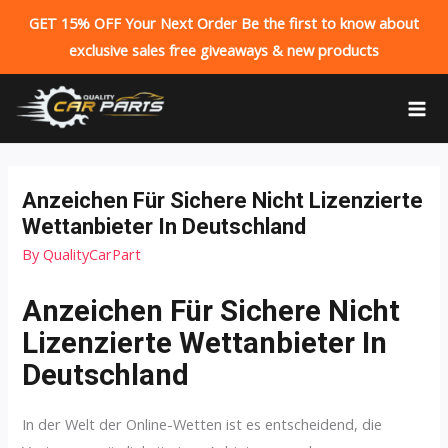
GET 15% OFF Your Next Order Be the first to know about
exclusive sales free giveaways & new products
Skip
to
MA
content
ME
Anzeichen Für Sichere Nicht Lizenzierte
Wettanbieter In Deutschland
By
QualityCarPart
Anzeichen Für Sichere Nicht
Lizenzierte Wettanbieter In
Deutschland
In der Welt der Online-Wetten ist es entscheidend, die