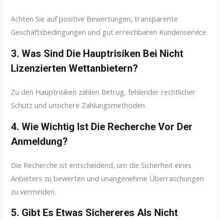
Achten Sie auf positive Bewertungen, transparente
Geschäftsbedingungen und gut erreichbaren Kundenservice.
3. Was Sind Die Hauptrisiken Bei Nicht
Lizenzierten Wettanbietern?
Zu den Hauptrisiken zählen Betrug, fehlender rechtlicher
Schutz und unsichere Zahlungsmethoden.
4. Wie Wichtig Ist Die Recherche Vor Der
Anmeldung?
Die Recherche ist entscheidend, um die Sicherheit eines
Anbieters zu bewerten und unangenehme Überraschungen
zu vermeiden.
5. Gibt Es Etwas Sichereres Als Nicht